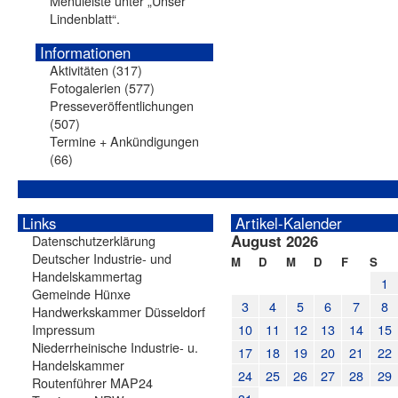
Menüleiste unter „Unser
Lindenblatt“.
Informationen
Aktivitäten
(317)
Fotogalerien
(577)
Presseveröffentlichungen
(507)
Termine + Ankündigungen
(66)
Links
Artikel-Kalender
August 2026
Datenschutzerklärung
Deutscher Industrie- und
M
D
M
D
F
S
Handelskammertag
1
Gemeinde Hünxe
3
4
5
6
7
8
Handwerkskammer Düsseldorf
Impressum
10
11
12
13
14
15
Niederrheinische Industrie- u.
17
18
19
20
21
22
Handelskammer
24
25
26
27
28
29
Routenführer MAP24