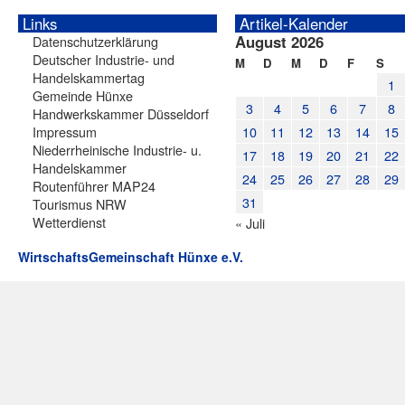
Links
Artikel-Kalender
August 2026
Datenschutzerklärung
Deutscher Industrie- und
M
D
M
D
F
S
Handelskammertag
1
Gemeinde Hünxe
3
4
5
6
7
8
Handwerkskammer Düsseldorf
Impressum
10
11
12
13
14
15
Niederrheinische Industrie- u.
17
18
19
20
21
22
Handelskammer
24
25
26
27
28
29
Routenführer MAP24
31
Tourismus NRW
Wetterdienst
« Juli
WirtschaftsGemeinschaft Hünxe e.V.