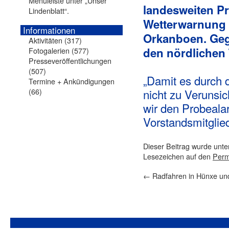
Menüleiste unter „Unser
landesweiten Pr
Lindenblatt“.
Wetterwarnung 
Informationen
Orkanboen. Gege
Aktivitäten
(317)
den nördlichen 
Fotogalerien
(577)
Presseveröffentlichungen
(507)
„Damit es durch 
Termine + Ankündigungen
(66)
nicht zu Verunsi
wir den Probealar
Vorstandsmitglie
Dieser Beitrag wurde unt
Lesezeichen auf den
Perm
←
Radfahren in Hünxe u