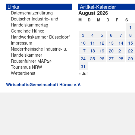
Links
Artikel-Kalender
August 2026
Datenschutzerklärung
Deutscher Industrie- und
M
D
M
D
F
S
Handelskammertag
1
Gemeinde Hünxe
3
4
5
6
7
8
Handwerkskammer Düsseldorf
Impressum
10
11
12
13
14
15
Niederrheinische Industrie- u.
17
18
19
20
21
22
Handelskammer
24
25
26
27
28
29
Routenführer MAP24
31
Tourismus NRW
Wetterdienst
« Juli
WirtschaftsGemeinschaft Hünxe e.V.