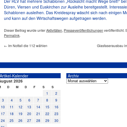
Der RLV hat mehrere Schablonen „Rücksicht macht Wege breit!“ bei
Düren, Viersen und Euskirchen zur Ausleihe bereitgestellt. Interessi
Schablonen ausleihen. Das Kreidespray wäscht sich nach einigen M
und kann auf den Wirtschaftswegen aufgetragen werden.
Dieser Beitrag wurde unter
Aktivitäten
,
Presseveröffentlichungen
veröffentlicht.
Permalink
.
←
Im Notfall die 112 wählen
Glasfaserausbau i
Artikel-Kalender
Archiv
August 2026
M
D
M
D
F
S
S
1
2
3
4
5
6
7
8
9
10
11
12
13
14
15
16
17
18
19
20
21
22
23
24
25
26
27
28
29
30