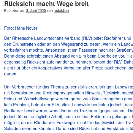
Rücksicht macht Wege breit
Publiziert am
3. Juni 2020
von
redaktion
Foto: Hans Nover
Der Rheinische Landwirtschafts-Verband (RLV) bittet Radfahrer und 
den Grünstreifen oder an den Wegesrand zu treten, wenn ein Landwi
vorbeifahren möchte. Ansonsten ist ein Passieren nach der Straßen
Denn diese schreibt einen Abstand von 2 m beim Überholen vor. Hier
gegenseitig Rücksicht aufeinander zu nehmen, betont der RLV. Daher
nicht nur über ein kooperatives Verhalten aller Freizeitsuchenden, s
darum.
Um Verbraucher für das Thema zu sensibilisieren, bringen Landwirte
mit Schablonen und Kreidespray gemalten Hinweis „Rücksicht macht 
Feld- und Wirtschaftswege werden gerne zum Spazierengehen genutz
kein Problem, betont der RLV. Viele Landwirte berichten jedoch, da
Radfahrer beschweren, wenn ihnen ein Traktor entgegen kommt. De
jedoch für seine tägliche Arbeit, um zu seinen Feldern zu gelangen.
möglich, da die Ränder der Feldwege nicht für das Gewicht der Tra
Schaden nehmen könnten. Darum sind Rücksicht und Verständnis für