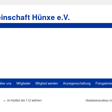
inschaft Hünxe e.V.
über uns
Mitglieder
Mitglied werden
Anzeigenschaltung
Fotogalerie
←
Im Notfall die 112 wählen
Glasfaserausbau i