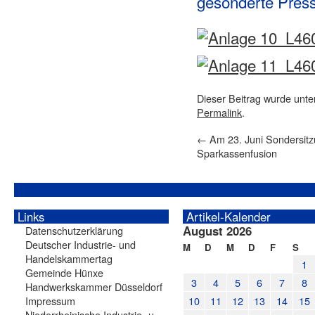
gesonderte Press
Dieser Beitrag wurde unt
Permalink
.
←
Am 23. Juni Sondersitz
Sparkassenfusion
Links
Artikel-Kalender
August 2026
Datenschutzerklärung
Deutscher Industrie- und
M
D
M
D
F
S
Handelskammertag
1
Gemeinde Hünxe
3
4
5
6
7
8
Handwerkskammer Düsseldorf
Impressum
10
11
12
13
14
15
Niederrheinische Industrie- u.