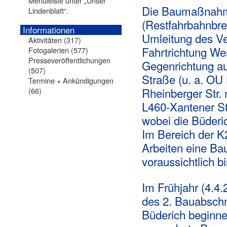
Menüleiste unter „Unser
Die Baumaßnahme 
Lindenblatt“.
(Restfahrbahnbre
Informationen
Umleitung des Ve
Aktivitäten
(317)
Fahrtrichtung We
Fotogalerien
(577)
Presseveröffentlichungen
Gegenrichtung a
(507)
Straße (u. a. OU 
Termine + Ankündigungen
Rheinberger Str.
(66)
L460-Xantener S
wobei die Büderic
Im Bereich der K2
Arbeiten eine Ba
voraussichtlich b
Im Frühjahr (4.4
des 2. Bauabschn
Büderich beginnen