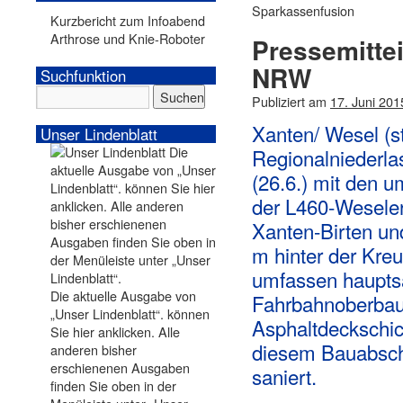
Sparkassenfusion
Kurzbericht zum Infoabend
Arthrose und Knie-Roboter
Pressemitte
NRW
Suchfunktion
Publiziert am
17. Juni 201
Xanten/ Wesel (s
Unser Lindenblatt
Regionalniederla
(26.6.) mit den 
der L460-Weseler
Xanten-Birten und
m hinter der Kre
umfassen hauptsä
Die aktuelle Ausgabe von
Fahrbahnoberbaue
„Unser Lindenblatt“. können
Asphaltdeckschic
Sie hier anklicken. Alle
diesem Bauabschn
anderen bisher
erschienenen Ausgaben
saniert.
finden Sie oben in der