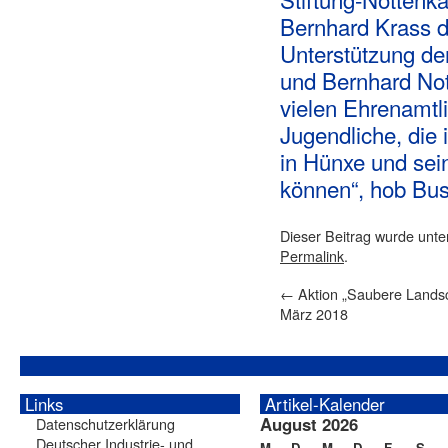
Bernhard Krass d
Unterstützung der
und Bernhard Not
vielen Ehrenamtl
Jugendliche, die 
in Hünxe und sei
können“, hob Bu
Dieser Beitrag wurde unt
Permalink
.
←
Aktion „Saubere Landsc
März 2018
Links
Artikel-Kalender
August 2026
Datenschutzerklärung
Deutscher Industrie- und
M
D
M
D
F
S