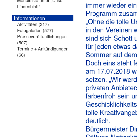
Menüleiste unter „Unser
immer wieder ein
Lindenblatt“.
Programm zusam
Informationen
„Ohne die tolle 
Aktivitäten
(317)
in den Vereinen w
Fotogalerien
(577)
sind sich Schott 
Presseveröffentlichungen
(507)
für jeden etwas
Termine + Ankündigungen
Sommer auf dem P
(66)
Doch eins steht f
am 17.07.2018 wi
setzen. „Wir wer
privaten Anbiete
farbenfroh sein 
Geschicklichkeit
tolle Kreativang
deutlich.
Bürgermeister Di
Stiftung-Nottenkä