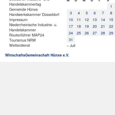
Handelskammertag
1
Gemeinde Hünxe
3
4
5
6
7
8
Handwerkskammer Düsseldorf
Impressum
10
11
12
13
14
15
Niederrheinische Industrie- u.
17
18
19
20
21
22
Handelskammer
24
25
26
27
28
29
Routenführer MAP24
31
Tourismus NRW
Wetterdienst
« Juli
WirtschaftsGemeinschaft Hünxe e.V.