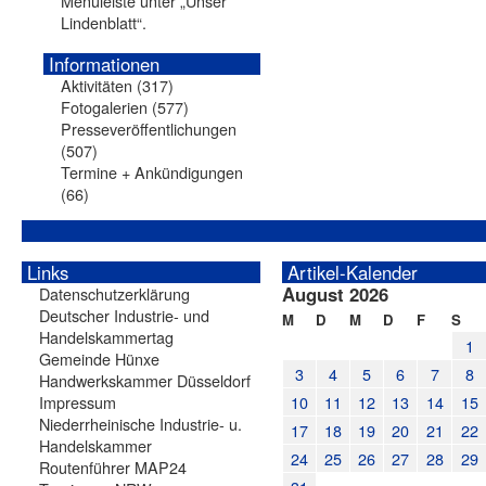
Menüleiste unter „Unser
Lindenblatt“.
Informationen
Aktivitäten
(317)
Fotogalerien
(577)
Presseveröffentlichungen
(507)
Termine + Ankündigungen
(66)
Links
Artikel-Kalender
August 2026
Datenschutzerklärung
Deutscher Industrie- und
M
D
M
D
F
S
Handelskammertag
1
Gemeinde Hünxe
3
4
5
6
7
8
Handwerkskammer Düsseldorf
Impressum
10
11
12
13
14
15
Niederrheinische Industrie- u.
17
18
19
20
21
22
Handelskammer
24
25
26
27
28
29
Routenführer MAP24