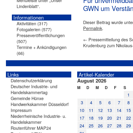
Für unvermeidbar
Menüleiste unter „Unser
Lindenblatt“.
GWN um Verstän
Informationen
Dieser Beitrag wurde unt
Aktivitäten
(317)
Permalink
.
Fotogalerien
(577)
Presseveröffentlichungen
←
Pressemitteilung des S
(507)
Krudenburg zum Nikolau
Termine + Ankündigungen
(66)
Links
Artikel-Kalender
August 2026
Datenschutzerklärung
Deutscher Industrie- und
M
D
M
D
F
S
Handelskammertag
1
Gemeinde Hünxe
3
4
5
6
7
8
Handwerkskammer Düsseldorf
Impressum
10
11
12
13
14
15
Niederrheinische Industrie- u.
17
18
19
20
21
22
Handelskammer
24
25
26
27
28
29
Routenführer MAP24