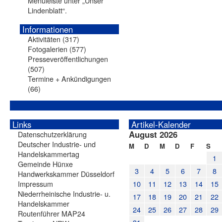
Menüleiste unter „Unser
Lindenblatt“.
Informationen
Aktivitäten
(317)
Fotogalerien
(577)
Presseveröffentlichungen
(507)
Termine + Ankündigungen
(66)
Links
Artikel-Kalender
August 2026
Datenschutzerklärung
Deutscher Industrie- und
M
D
M
D
F
S
Handelskammertag
1
Gemeinde Hünxe
3
4
5
6
7
8
Handwerkskammer Düsseldorf
Impressum
10
11
12
13
14
15
Niederrheinische Industrie- u.
17
18
19
20
21
22
Handelskammer
24
25
26
27
28
29
Routenführer MAP24