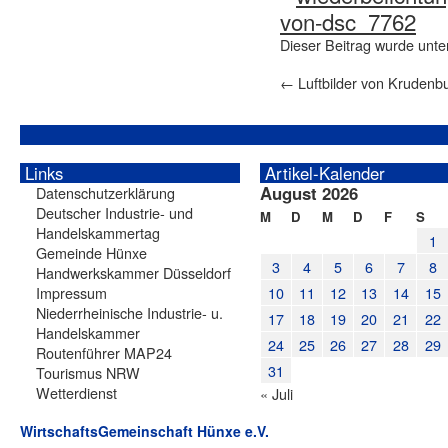
Dieser Beitrag wurde unt
←
Luftbilder von Krudenb
Links
Artikel-Kalender
August 2026
Datenschutzerklärung
Deutscher Industrie- und
M
D
M
D
F
S
Handelskammertag
1
Gemeinde Hünxe
3
4
5
6
7
8
Handwerkskammer Düsseldorf
Impressum
10
11
12
13
14
15
Niederrheinische Industrie- u.
17
18
19
20
21
22
Handelskammer
24
25
26
27
28
29
Routenführer MAP24
31
Tourismus NRW
Wetterdienst
« Juli
WirtschaftsGemeinschaft Hünxe e.V.