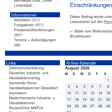
Menüleiste unter „Unser
Einschränkungen 
Lindenblatt“.
Informationen
Dieser Beitrag wurde unt
Aktivitäten
(317)
Lesezeichen auf den
Perm
Fotogalerien
(577)
Presseveröffentlichungen
←
Bilder vom Weihnachtsm
(507)
Bruckhausen
Termine + Ankündigungen
(66)
Links
Artikel-Kalender
August 2026
Datenschutzerklärung
Deutscher Industrie- und
M
D
M
D
F
S
Handelskammertag
1
Gemeinde Hünxe
3
4
5
6
7
8
Handwerkskammer Düsseldorf
Impressum
10
11
12
13
14
15
Niederrheinische Industrie- u.
17
18
19
20
21
22
Handelskammer
24
25
26
27
28
29
Routenführer MAP24