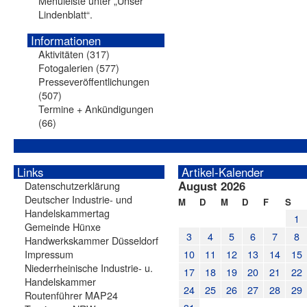
Menüleiste unter „Unser
Lindenblatt“.
Informationen
Aktivitäten
(317)
Fotogalerien
(577)
Presseveröffentlichungen
(507)
Termine + Ankündigungen
(66)
Links
Artikel-Kalender
August 2026
Datenschutzerklärung
Deutscher Industrie- und
M
D
M
D
F
S
Handelskammertag
1
Gemeinde Hünxe
3
4
5
6
7
8
Handwerkskammer Düsseldorf
Impressum
10
11
12
13
14
15
Niederrheinische Industrie- u.
17
18
19
20
21
22
Handelskammer
24
25
26
27
28
29
Routenführer MAP24