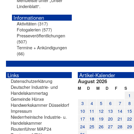
Menüleiste unter „Unser
Lindenblatt“.
Informationen
Aktivitäten
(317)
Fotogalerien
(577)
Presseveröffentlichungen
(507)
Termine + Ankündigungen
(66)
Links
Artikel-Kalender
August 2026
Datenschutzerklärung
Deutscher Industrie- und
M
D
M
D
F
S
Handelskammertag
1
Gemeinde Hünxe
3
4
5
6
7
8
Handwerkskammer Düsseldorf
Impressum
10
11
12
13
14
15
Niederrheinische Industrie- u.
17
18
19
20
21
22
Handelskammer
24
25
26
27
28
29
Routenführer MAP24