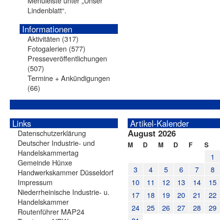
Menüleiste unter „Unser
Lindenblatt“.
Informationen
Aktivitäten
(317)
Fotogalerien
(577)
Presseveröffentlichungen
(507)
Termine + Ankündigungen
(66)
Links
Artikel-Kalender
August 2026
Datenschutzerklärung
Deutscher Industrie- und
M
D
M
D
F
S
Handelskammertag
1
Gemeinde Hünxe
3
4
5
6
7
8
Handwerkskammer Düsseldorf
Impressum
10
11
12
13
14
15
Niederrheinische Industrie- u.
17
18
19
20
21
22
Handelskammer
24
25
26
27
28
29
Routenführer MAP24