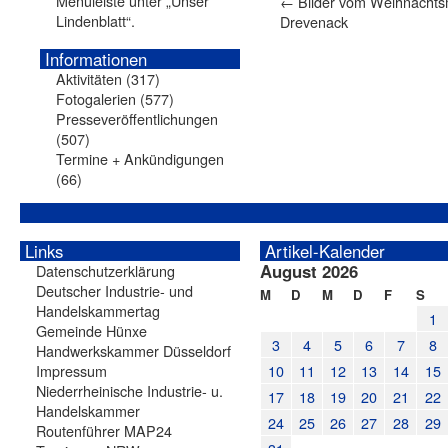
Menüleiste unter „Unser
←
Bilder vom Weihnachtsm
Lindenblatt“.
Drevenack
Informationen
Aktivitäten
(317)
Fotogalerien
(577)
Presseveröffentlichungen
(507)
Termine + Ankündigungen
(66)
Links
Artikel-Kalender
August 2026
Datenschutzerklärung
Deutscher Industrie- und
M
D
M
D
F
S
Handelskammertag
1
Gemeinde Hünxe
3
4
5
6
7
8
Handwerkskammer Düsseldorf
Impressum
10
11
12
13
14
15
Niederrheinische Industrie- u.
17
18
19
20
21
22
Handelskammer
24
25
26
27
28
29
Routenführer MAP24