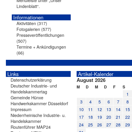
Menüleiste unter „Unser
Lindenblatt“.
Informationen
Aktivitäten
(317)
Fotogalerien
(577)
Presseveröffentlichungen
(507)
Termine + Ankündigungen
(66)
Links
Artikel-Kalender
August 2026
Datenschutzerklärung
Deutscher Industrie- und
M
D
M
D
F
S
Handelskammertag
1
Gemeinde Hünxe
3
4
5
6
7
8
Handwerkskammer Düsseldorf
Impressum
10
11
12
13
14
15
Niederrheinische Industrie- u.
17
18
19
20
21
22
Handelskammer
24
25
26
27
28
29
Routenführer MAP24