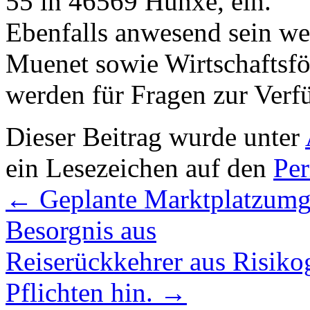
55 in 46569 Hünxe, ein.
Ebenfalls anwesend sein we
Muenet sowie Wirtschaftsför
werden für Fragen zur Verf
Dieser Beitrag wurde unter
ein Lesezeichen auf den
Pe
←
Geplante Marktplatzumge
Besorgnis aus
Reiserückkehrer aus Risikog
Pflichten hin.
→