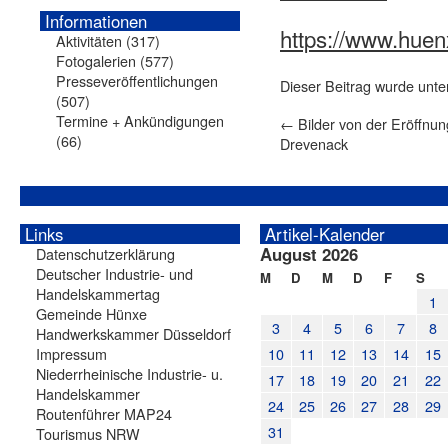
Informationen
https://www.hu
Aktivitäten
(317)
Fotogalerien
(577)
Presseveröffentlichungen
Dieser Beitrag wurde unt
(507)
Termine + Ankündigungen
←
Bilder von der Eröffnun
(66)
Drevenack
Links
Artikel-Kalender
August 2026
Datenschutzerklärung
Deutscher Industrie- und
M
D
M
D
F
S
Handelskammertag
1
Gemeinde Hünxe
3
4
5
6
7
8
Handwerkskammer Düsseldorf
Impressum
10
11
12
13
14
15
Niederrheinische Industrie- u.
17
18
19
20
21
22
Handelskammer
24
25
26
27
28
29
Routenführer MAP24
31
Tourismus NRW