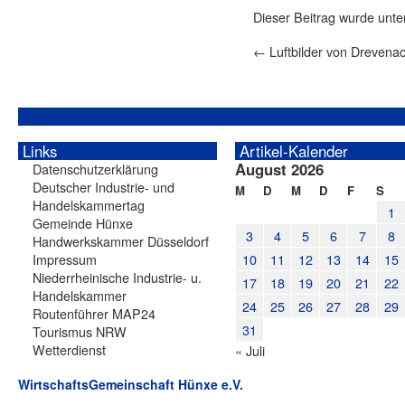
Dieser Beitrag wurde unt
←
Luftbilder von Drevena
Links
Artikel-Kalender
August 2026
Datenschutzerklärung
Deutscher Industrie- und
M
D
M
D
F
S
Handelskammertag
1
Gemeinde Hünxe
3
4
5
6
7
8
Handwerkskammer Düsseldorf
Impressum
10
11
12
13
14
15
Niederrheinische Industrie- u.
17
18
19
20
21
22
Handelskammer
24
25
26
27
28
29
Routenführer MAP24
31
Tourismus NRW
Wetterdienst
« Juli
WirtschaftsGemeinschaft Hünxe e.V.