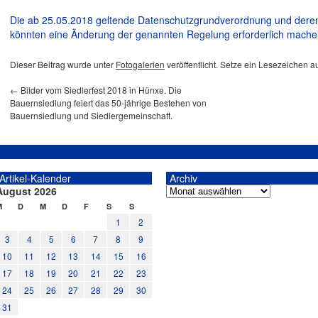
Die ab 25.05.2018 geltende Datenschutzgrundverordnung und deren
könnten eine Änderung der genannten Regelung erforderlich mache
Dieser Beitrag wurde unter
Fotogalerien
veröffentlicht. Setze ein Lesezeichen a
←
Bilder vom Siedlerfest 2018 in Hünxe. Die
Bauernsiedlung feiert das 50-jährige Bestehen von
Bauernsiedlung und Siedlergemeinschaft.
Artikel-Kalender
Archiv
August 2026
M
D
M
D
F
S
S
1
2
3
4
5
6
7
8
9
10
11
12
13
14
15
16
17
18
19
20
21
22
23
24
25
26
27
28
29
30
31