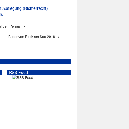
 Auslegung (Richterrecht)
n.
uf den
Permalink
.
Bilder von Rock am See 2018
→
RSS-Feed