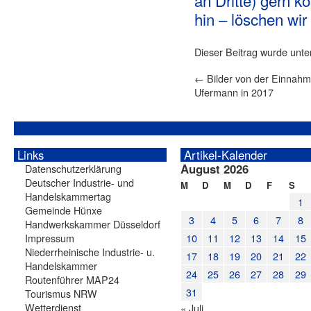
an Dritte) gern 
hin – löschen wir 
Dieser Beitrag wurde unt
←
Bilder von der Einnahm
Ufermann in 2017
Links
Artikel-Kalender
August 2026
Datenschutzerklärung
Deutscher Industrie- und
M
D
M
D
F
S
Handelskammertag
1
Gemeinde Hünxe
3
4
5
6
7
8
Handwerkskammer Düsseldorf
Impressum
10
11
12
13
14
15
Niederrheinische Industrie- u.
17
18
19
20
21
22
Handelskammer
24
25
26
27
28
29
Routenführer MAP24
31
Tourismus NRW
Wetterdienst
« Juli