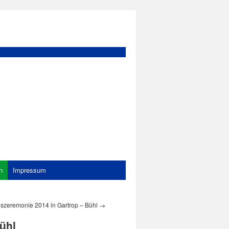
n
Impressum
gszeremonie 2014 in Gartrop – Bühl
→
ühl