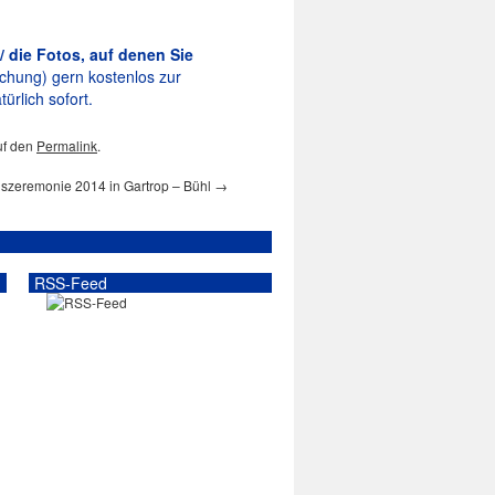
/ die Fotos, auf denen Sie
lichung) gern kostenlos zur
ürlich sofort.
uf den
Permalink
.
gszeremonie 2014 in Gartrop – Bühl
→
RSS-Feed