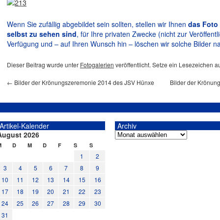
Wenn Sie zufällig abgebildet sein sollten, stellen wir Ihnen
das Foto 
selbst zu sehen sind
, für Ihre privaten Zwecke (nicht zur Veröffent
Verfügung und – auf Ihren Wunsch hin – löschen wir solche Bilder nat
Dieser Beitrag wurde unter
Fotogalerien
veröffentlicht. Setze ein Lesezeichen a
←
Bilder der Krönungszeremonie 2014 des JSV Hünxe
Bilder der Krönun
Artikel-Kalender
Archiv
August 2026
M
D
M
D
F
S
S
1
2
3
4
5
6
7
8
9
10
11
12
13
14
15
16
17
18
19
20
21
22
23
24
25
26
27
28
29
30
31