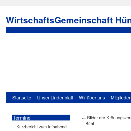
WirtschaftsGemeinschaft Hün
Startseite
Unser Lindenblatt
Wir über uns
Mitglieder
Termine
←
Bilder der Krönungszer
– Bühl
Kurzbericht zum Infoabend