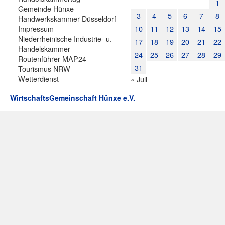
1
Gemeinde Hünxe
3
4
5
6
7
8
Handwerkskammer Düsseldorf
Impressum
10
11
12
13
14
15
Niederrheinische Industrie- u.
17
18
19
20
21
22
Handelskammer
24
25
26
27
28
29
Routenführer MAP24
31
Tourismus NRW
Wetterdienst
« Juli
WirtschaftsGemeinschaft Hünxe e.V.