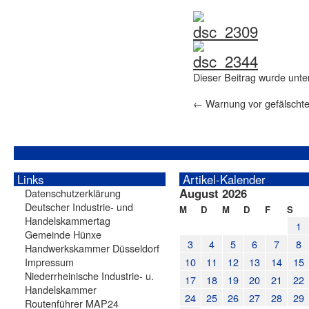
Dieser Beitrag wurde unt
←
Warnung vor gefälscht
Links
Artikel-Kalender
August 2026
Datenschutzerklärung
Deutscher Industrie- und
M
D
M
D
F
S
Handelskammertag
1
Gemeinde Hünxe
3
4
5
6
7
8
Handwerkskammer Düsseldorf
Impressum
10
11
12
13
14
15
Niederrheinische Industrie- u.
17
18
19
20
21
22
Handelskammer
24
25
26
27
28
29
Routenführer MAP24