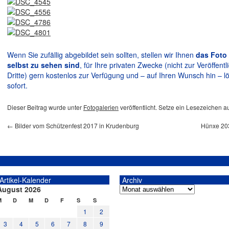
Wenn Sie zufällig abgebildet sein sollten, stellen wir Ihnen
das Foto 
selbst zu sehen sind
, für Ihre privaten Zwecke (nicht zur Veröffen
Dritte) gern kostenlos zur Verfügung und – auf Ihren Wunsch hin – lö
sofort.
Dieser Beitrag wurde unter
Fotogalerien
veröffentlicht. Setze ein Lesezeichen a
←
Bilder vom Schützenfest 2017 in Krudenburg
Hünxe 203
Artikel-Kalender
Archiv
August 2026
M
D
M
D
F
S
S
1
2
3
4
5
6
7
8
9