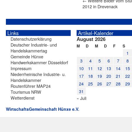
←
Weitere Bilder vom Stu
2012 in Drevenack
Links
Artikel-Kalender
August 2026
Datenschutzerklärung
Deutscher Industrie- und
M
D
M
D
F
S
Handelskammertag
1
Gemeinde Hünxe
3
4
5
6
7
8
Handwerkskammer Düsseldorf
Impressum
10
11
12
13
14
15
Niederrheinische Industrie- u.
17
18
19
20
21
22
Handelskammer
24
25
26
27
28
29
Routenführer MAP24
31
Tourismus NRW
Wetterdienst
« Juli
WirtschaftsGemeinschaft Hünxe e.V.