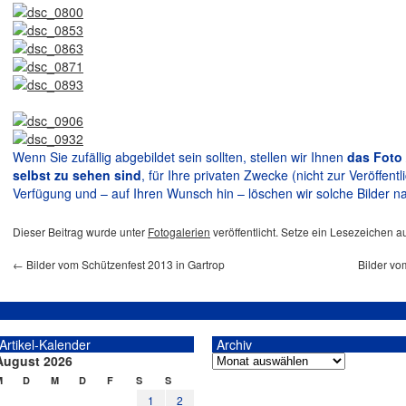
Wenn Sie zufällig abgebildet sein sollten, stellen wir Ihnen
das Foto 
selbst zu sehen sind
, für Ihre privaten Zwecke (nicht zur Veröffent
Verfügung und – auf Ihren Wunsch hin – löschen wir solche Bilder nat
Dieser Beitrag wurde unter
Fotogalerien
veröffentlicht. Setze ein Lesezeichen a
←
Bilder vom Schützenfest 2013 in Gartrop
Bilder vo
Artikel-Kalender
Archiv
August 2026
M
D
M
D
F
S
S
1
2