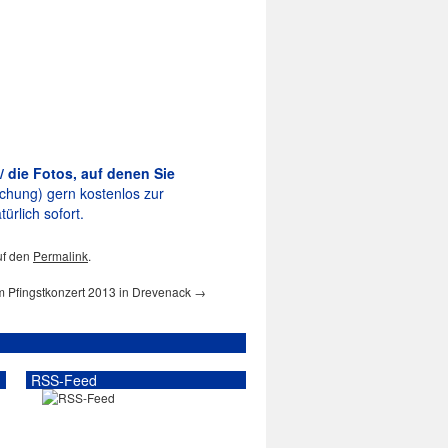
/ die Fotos, auf denen Sie
lichung) gern kostenlos zur
ürlich sofort.
uf den
Permalink
.
m Pfingstkonzert 2013 in Drevenack
→
RSS-Feed