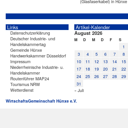
(Glasfaserkabel) in Hünxe
Links
Artikel-Kalender
August 2026
Datenschutzerklärung
Deutscher Industrie- und
M
D
M
D
F
S
Handelskammertag
1
Gemeinde Hünxe
3
4
5
6
7
8
Handwerkskammer Düsseldorf
Impressum
10
11
12
13
14
15
Niederrheinische Industrie- u.
17
18
19
20
21
22
Handelskammer
24
25
26
27
28
29
Routenführer MAP24
31
Tourismus NRW
Wetterdienst
« Juli
WirtschaftsGemeinschaft Hünxe e.V.