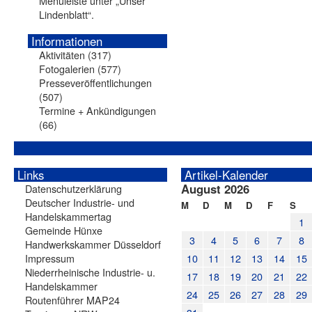
Menüleiste unter „Unser
Lindenblatt“.
Informationen
Aktivitäten
(317)
Fotogalerien
(577)
Presseveröffentlichungen
(507)
Termine + Ankündigungen
(66)
Links
Artikel-Kalender
August 2026
Datenschutzerklärung
Deutscher Industrie- und
M
D
M
D
F
S
Handelskammertag
1
Gemeinde Hünxe
3
4
5
6
7
8
Handwerkskammer Düsseldorf
Impressum
10
11
12
13
14
15
Niederrheinische Industrie- u.
17
18
19
20
21
22
Handelskammer
24
25
26
27
28
29
Routenführer MAP24