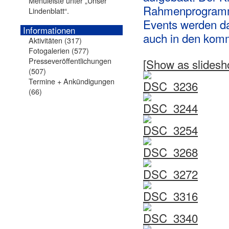
Menüleiste unter „Unser
Rahmenprogramm 
Lindenblatt“.
Events werden da
Informationen
auch in den kom
Aktivitäten
(317)
Fotogalerien
(577)
Presseveröffentlichungen
[Show as slidesh
(507)
Termine + Ankündigungen
(66)