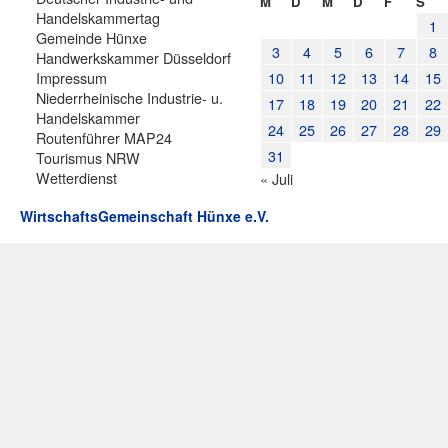
M
D
M
D
F
S
Handelskammertag
1
Gemeinde Hünxe
3
4
5
6
7
8
Handwerkskammer Düsseldorf
Impressum
10
11
12
13
14
15
Niederrheinische Industrie- u.
17
18
19
20
21
22
Handelskammer
24
25
26
27
28
29
Routenführer MAP24
31
Tourismus NRW
Wetterdienst
« Juli
WirtschaftsGemeinschaft Hünxe e.V.