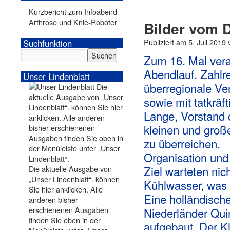
Kurzbericht zum Infoabend
Arthrose und Knie-Roboter
Bilder vom 
Publiziert am
5. Juli 2019
Suchfunktion
Zum 16. Mal vera
Abendlauf. Zahlr
Unser Lindenblatt
überregionale Ve
sowie mit tatkräf
Lange, Vorstand 
kleinen und groß
zu überreichen.
Organisation und
Ziel warteten ni
Die aktuelle Ausgabe von
„Unser Lindenblatt“. können
Kühlwasser, was 
Sie hier anklicken. Alle
Eine holländisch
anderen bisher
erschienenen Ausgaben
Niederländer Quin
finden Sie oben in der
aufgebaut. Der Kl