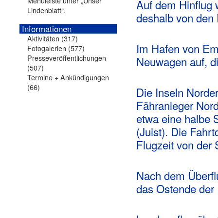
Menüleiste unter „Unser
Auf dem Hinflug
Lindenblatt“.
deshalb von den P
Informationen
Aktivitäten
(317)
Im Hafen von Emde
Fotogalerien
(577)
Presseveröffentlichungen
Neuwagen auf, die
(507)
Termine + Ankündigungen
(66)
Die Inseln Norde
Fähranleger Nord
etwa eine halbe 
(Juist). Die Fahr
Flugzeit von der
Nach dem Überflu
das Ostende der I