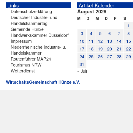
Links
Artikel-Kalender
August 2026
Datenschutzerklärung
Deutscher Industrie- und
M
D
M
D
F
S
Handelskammertag
1
Gemeinde Hünxe
3
4
5
6
7
8
Handwerkskammer Düsseldorf
Impressum
10
11
12
13
14
15
Niederrheinische Industrie- u.
17
18
19
20
21
22
Handelskammer
24
25
26
27
28
29
Routenführer MAP24
31
Tourismus NRW
Wetterdienst
« Juli
WirtschaftsGemeinschaft Hünxe e.V.